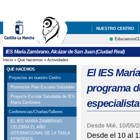
Pa
co
pri
NUESTRO CENTRO
EducamosC
PLAN DE ÉXITO EDU
CRFP
IES María Zambrano, Alcázar de San Juan (Ciudad Real)
Inicio
»
Qué hacemos
»
Actividades
Se encuentra usted aquí
QUÉ HACEMOS
El IES Marí
Proyectos en nuestro Centro
programa de
Promoción Plan Escuela Saludable
Proyecto Escolar Saludable de IES
especialist
María Zambrano
Conferencias/Charlas/Talleres
EL IES MARÍA ZAMBRANO
Desde
Mié, 10/05/
CELEBRA EL AÑO
INTERNACIONAL DE LA TABLA
Desde el 10 al 
PERIÓDICA