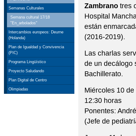
Zambrano
tres 
Semanas Culturales
Hospital Mancha 
Semana cultural 17/18
"En_arbolados"
están enmarcad
Intercambios europeos: Deurne
(2016-2019).
(Holanda)
Plan de Igualdad y Convivencia
Las charlas serv
(PIC)
de un decálogo s
Programa Lingüístico
Proyecto Saludando
Bachillerato.
Plan Digital de Centro
Miércoles 10 de
Olimpiadas
12:30 horas
Ponentes: André
(Jefe de pediatr