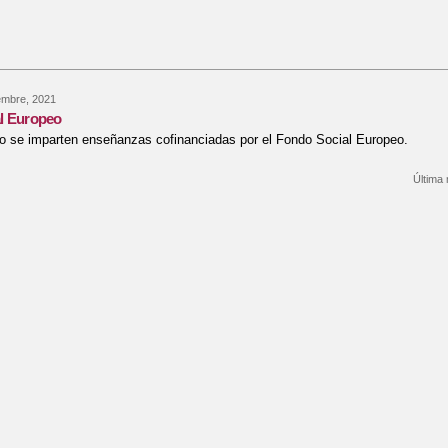
embre, 2021
l Europeo
o se imparten enseñanzas cofinanciadas por el Fondo Social Europeo.
Última 
re Fondo Social Europeo