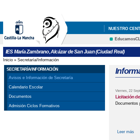
NUESTRO CEN
EducamosC
IES María Zambrano, Alcázar de San Juan (Ciudad Real)
Inicio
»
Secretaría/Información
Se encuentra usted aquí
Informa
SECRETARÍA/INFORMACIÓN
Avisos e Información de Secretaría
Calendario Escolar
Viernes, 22 Sep
Licitación de
Documentos
Documentos par
Admisión Ciclos Formativos
Leer más
sob