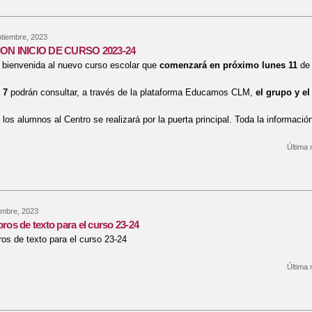
ptiembre, 2023
N INICIO DE CURSO 2023-24
 bienvenida al nuevo curso escolar que
comenzará en próximo lunes 11
de 
 7
podrán consultar, a través de la plataforma Educamos CLM,
el grupo y el
los alumnos al Centro se realizará por la puerta principal. Toda la información
Última 
bre INFORMACION INICIO DE CURSO 2023-24
embre, 2023
bros de texto para el curso 23-24
ros de texto para el curso 23-24
Última 
re Listado de libros de texto para el curso 23-24