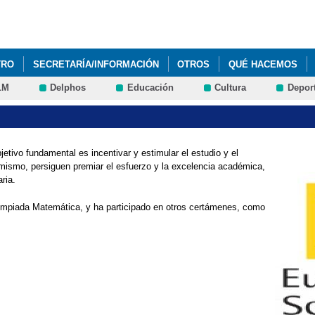
Pasar al
contenido
principal
TRO
SECRETARÍA/INFORMACIÓN
OTROS
QUÉ HACEMOS
LM
Delphos
Educación
Cultura
Depor
tivo fundamental es incentivar y estimular el estudio y el
simismo, persiguen premiar el esfuerzo y la excelencia académica,
ria.
Olimpiada Matemática, y ha participado en otros certámenes, como