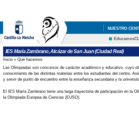
NUESTRO CEN
EducamosC
IES María Zambrano, Alcázar de San Juan (Ciudad Real)
Inicio
»
Qué hacemos
Se encuentra usted aquí
Las Olimpiadas son concursos de carácter académico y educativo, cuyo obje
conocimiento de las distintas materias entre los estudiantes del centro. A
y servir de punto de encuentro entre la enseñanza secundaria y la universita
El IES María Zambrano tiene una larga trayectoria de participación en la 
la Olimpiada Europea de Ciencias (EUSO).