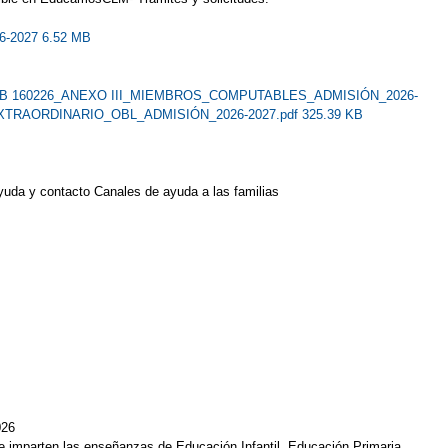
26-2027 6.52 MB
KB
160226_ANEXO III_MIEMBROS_COMPUTABLES_ADMISIÓN_2026-
TRAORDINARIO_OBL_ADMISIÓN_2026-2027.pdf 325.39 KB
yuda y contacto Canales de ayuda a las familias
026
que imparten las enseñanzas de Educación Infantil, Educación Primaria,