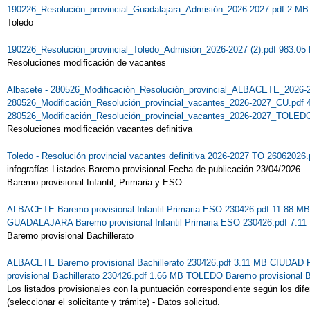
190226_Resolución_provincial_Guadalajara_Admisión_2026-2027.pdf 2 MB
Toledo
190226_Resolución_provincial_Toledo_Admisión_2026-2027 (2).pdf 983.05
Resoluciones modificación de vacantes
Albacete - 280526_Modificación_Resolución_provincial_ALBACETE_2026-
280526_Modificación_Resolución_provincial_vacantes_2026-2027_CU.pdf
280526_Modificación_Resolución_provincial_vacantes_2026-2027_TOLEDO
Resoluciones modificación vacantes definitiva
Toledo - Resolución provincial vacantes definitiva 2026-2027 TO 26062026
infografías
Listados Baremo provisional Fecha de publicación 23/04/2026
Baremo provisional Infantil, Primaria y ESO
ALBACETE Baremo provisional Infantil Primaria ESO 230426.pdf 11.88 M
GUADALAJARA Baremo provisional Infantil Primaria ESO 230426.pdf 7.1
Baremo provisional Bachillerato
ALBACETE Baremo provisional Bachillerato 230426.pdf 3.11 MB
CIUDAD RE
provisional Bachillerato 230426.pdf 1.66 MB
TOLEDO Baremo provisional Ba
Los listados provisionales con la puntuación correspondiente según los d
(seleccionar el solicitante y trámite) - Datos solicitud.