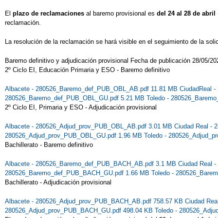
El
plazo de reclamaciones
al baremo provisional es
del 24 al 28 de abril
reclamación.
La resolución de la reclamación se hará visible en el seguimiento de la solic
Baremo definitivo y adjudicación provisional Fecha de publicación 28/05/20
2º Ciclo EI, Educación Primaria y ESO - Baremo definitivo
Albacete - 280526_Baremo_def_PUB_OBL_AB.pdf 11.81 MB
CiudadReal 
280526_Baremo_def_PUB_OBL_GU.pdf 5.21 MB
Toledo - 280526_Barem
2º Ciclo EI, Primaria y ESO - Adjudicación provisional
Albacete - 280526_Adjud_prov_PUB_OBL_AB.pdf 3.01 MB
Ciudad Real -
280526_Adjud_prov_PUB_OBL_GU.pdf 1.96 MB
Toledo - 280526_Adjud_
Bachillerato - Baremo definitivo
Albacete - 280526_Baremo_def_PUB_BACH_AB.pdf 3.1 MB
Ciudad Real
280526_Baremo_def_PUB_BACH_GU.pdf 1.66 MB
Toledo - 280526_Bar
Bachillerato - Adjudicación provisional
Albacete - 280526_Adjud_prov_PUB_BACH_AB.pdf 758.57 KB
Ciudad Re
280526_Adjud_prov_PUB_BACH_GU.pdf 498.04 KB
Toledo - 280526_Adj