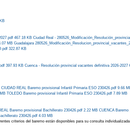
 KB
2027.pdf 467.18 KB
Ciudad Real - 280526_Modificación_Resolución_provinci
 4.07 MB
Guadalajara 280526_Modificación_Resolucion_provincial_vacant
.pdf 322.87 KB
.pdf 397.93 KB
Cuenca - Resolución provincial vacantes definitiva 2026-20
B
CIUDAD REAL Baremo provisional Infantil Primaria ESO 230426.pdf 9.66 
1 MB
TOLEDO Baremo provisional Infantil Primaria ESO 230426.pdf 7.89 MB
AL Baremo provisional Bachillerato 230426.pdf 2.22 MB
CUENCA Baremo pr
chillerato 230426.pdf 4.03 MB
iferentes criterios del baremo están disponibles para su consulta individua