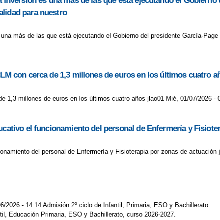
a inversión es una más de las que está ejecutando el Gobierno
alidad para nuestro
s una más de las que está ejecutando el Gobierno del presidente García-Page
CLM con cerca de 1,3 millones de euros en los últimos cuatro a
de 1,3 millones de euros en los últimos cuatro años jlao01 Mié, 01/07/2026 - 
ucativo el funcionamiento del personal de Enfermería y Fisiote
cionamiento del personal de Enfermería y Fisioterapia por zonas de actuación 
6/2026 - 14:14 Admisión 2º ciclo de Infantil, Primaria, ESO y Bachillerato
ntil, Educación Primaria, ESO y Bachillerato, curso 2026-2027.