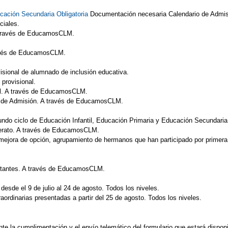
cación Secundaria Obligatoria
Documentación necesaria Calendario de Admis
ciales.
A través de EducamosCLM.
ravés de EducamosCLM.
isional de alumnado de inclusión educativa.
 provisional.
al. A través de EducamosCLM.
so de Admisión. A través de EducamosCLM.
ndo ciclo de Educación Infantil, Educación Primaria y Educación Secundari
lerato. A través de EducamosCLM.
mejora de opción, agrupamiento de hermanos que han participado por primera v
ultantes. A través de EducamosCLM.
desde el 9 de julio al 24 de agosto. Todos los niveles.
aordinarias presentadas a partir del 25 de agosto. Todos los niveles.
nte la cumplimentación y el envío telemático del formulario que estará disp