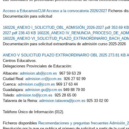
Acceso a EducamosCLM
Acceso a la convocatoria 2026/2027
Ficheros di
Documentación para solicitud
160226_ANEXO I_SOLICITUD_OBL_ADMISIÓN_2026-2027.pdf 353.69 K
2027.pdf 238.43 KB
160226_ANEXO IV_RENUNCIA_PROCESO_DE_ADMISI
160226_ANEXO VI_SOLICITUD_PLAZO_EXTRAORDINARIO_BACH_ADMISI
Documentación para solicitud extraordinaria de admisión curso 2025-2026
ANEXO V SOLICITUD PLAZO EXTRAORDINARIO OBL 2025 273.81 KB
A
Centros Educativos.
Delegaciones Provinciales de Educación:
Albacete:
admision.ab@jccm.es
967 59 63 29
Ciudad Real:
admision.cr@jccm.es
926 27 92 99
Cuenca:
admision.cu@jccm.es
969 17 63 44
Guadalajara:
admision.gu@jccm.es
949 88 79 00
Toledo:
admision.to@jccm.es
925 28 65 00
Talavera de la Reina:
admision.talavera@jccm.es
925 33 02 00
Teléfono Único de Información (012).
Ficheros disponibles
Recomendaciones y preguntas frecuentes Admisión_
Resolución por la que se publica el número de solicitud a partir de la cual