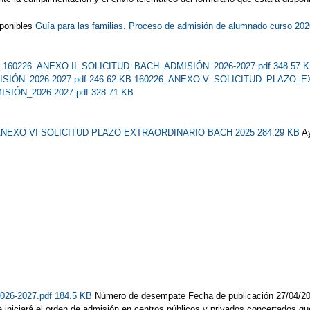
sponibles
Guía para las familias. Proceso de admisión de alumnado curso 20
B
160226_ANEXO II_SOLICITUD_BACH_ADMISIÓN_2026-2027.pdf 348.57 
ÓN_2026-2027.pdf 246.62 KB
160226_ANEXO V_SOLICITUD_PLAZO_EX
ÓN_2026-2027.pdf 328.71 KB
NEXO VI SOLICITUD PLAZO EXTRAORDINARIO BACH 2025 284.29 KB
A
2026-2027.pdf 184.5 KB
Número de desempate Fecha de publicación 27/04/2
 se iniciará el orden de admisión en centros públicos y privados concertados 