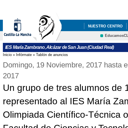
Pa
co
pri
NUESTRO CENTRO
EducamosC
PLAN DE ÉXITO EDU
CRFP
IES María Zambrano, Alcázar de San Juan (Ciudad Real)
Inicio
»
Infórmate
»
Tablón de anuncios
Se encuentra usted aquí
Domingo, 19 Noviembre, 2017
hasta e
2017
Un grupo de tres alumnos de 1
representado al IES María Za
Olimpiada Científico-Técnica o
Facultad de Ciencias y Tecnol