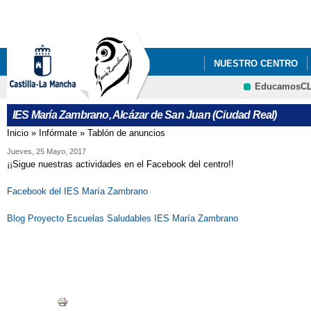
Pa
co
pri
NUESTRO CENTRO
EducamosC
PLAN DE ÉXITO EDU
CRFP
IES María Zambrano, Alcázar de San Juan (Ciudad Real)
Inicio
»
Infórmate
»
Tablón de anuncios
Se encuentra usted aquí
Jueves, 25 Mayo, 2017
¡¡Sigue nuestras actividades en el Facebook del centro!!
Facebook del IES María Zambrano
Blog Proyecto Escuelas Saludables IES María Zambrano