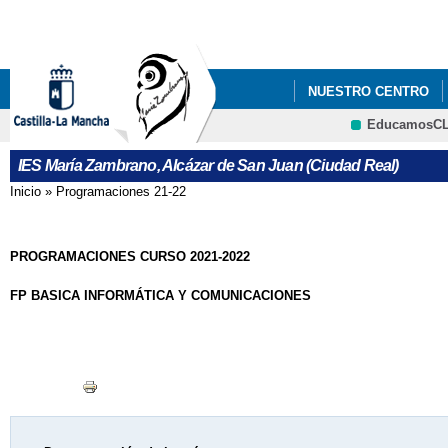
Pa
co
pri
NUESTRO CENTRO
EducamosC
PLAN DE ÉXITO EDU
CRFP
IES María Zambrano, Alcázar de San Juan (Ciudad Real)
Inicio
»
Programaciones 21-22
Se encuentra usted aquí
PROGRAMACIONES CURSO 2021-2022
FP BASICA INFORMÁTICA Y COMUNICACIONES