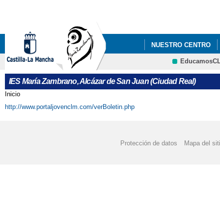
Pa
co
pri
NUESTRO CENTRO
EducamosC
PLAN DE ÉXITO EDU
CRFP
IES María Zambrano, Alcázar de San Juan (Ciudad Real)
Inicio
Se encuentra usted aquí
http://www.portaljovenclm.com/verBoletin.php
Protección de datos
Mapa del sit