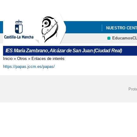
NUESTRO CEN
EducamosC
IES María Zambrano, Alcázar de San Juan (Ciudad Real)
Inicio
»
Otros
»
Enlaces de interés
Se encuentra usted aquí
https://papas.jccm.es/papas/
Prot