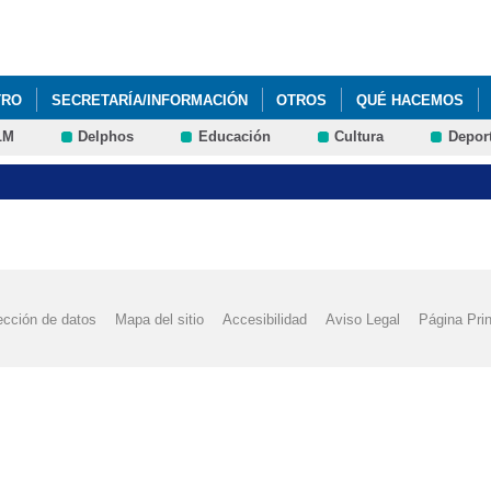
Pasar al
contenido
principal
TRO
SECRETARÍA/INFORMACIÓN
OTROS
QUÉ HACEMOS
LM
Delphos
Educación
Cultura
Depor
ección de datos
Mapa del sitio
Accesibilidad
Aviso Legal
Página Prin