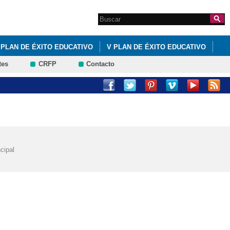
Search this site
Formulario de
búsqueda
PLAN DE ÉXITO EDUCATIVO
V PLAN DE ÉXITO EDUCATIVO
tes
CRFP
Contacto
cipal